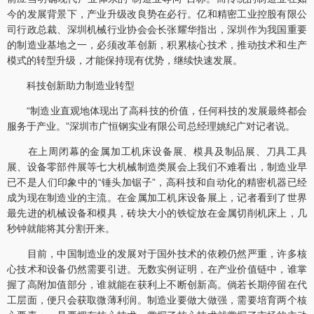
今的发展背景下，产业升级改良势在必行。亿和精密工业控股有限公
司行政总裁、深圳机械行业协会会长张耀华指出，深圳作为我国重要
的制造业基地之一，必须改革创新，积累核心技术，推动技术和生产
模式的转型升级，才能保持现有优势，继续快速发展。
科技创新助力制造业转型
“制造业直观地体现出了高科技的价值，任何科技的发展最终都会
服务于产业。”深圳市广恒钢实业有限公司总经理姚纪广对记者说。
在上周闭幕的金属加工机床设备展、模具及制品展、刀具工具
展、设备零部件展等七大机械制造类展会上我们不难看出，制造业早
已不是人们印象中的“锤头加锯子”，高科技和自动化的精密机器已经
成为现在制造业的主流。在金属加工机床设备展上，记者看到了世界
最先进的机械设备和模具，砖块大小的铁锭放在金属切削机床上，几
秒钟就能将其分割开来。
目前，中国制造业的发展对于国外技术的依赖仍然严重，许多核
心技术和设备仍然需要引进。无数实例证明，在产业价值链中，谁掌
握了高附加值部分，谁就能在获利上不断创新高。倘若长期停留在代
工层面，便只会获取微薄利润。制造业要做大做强，需要培育两个核