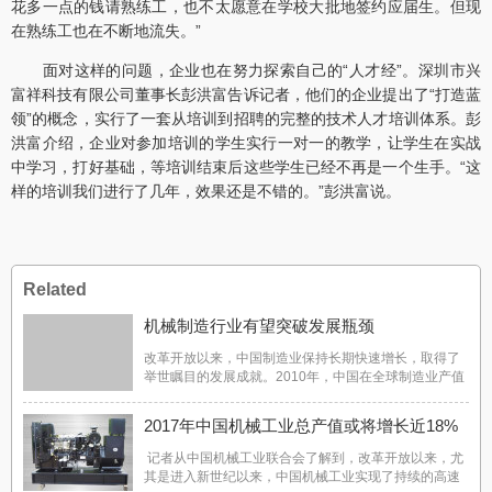
花多一点的钱请熟练工，也不太愿意在学校大批地签约应届生。但现
在熟练工也在不断地流失。”
面对这样的问题，企业也在努力探索自己的“人才经”。深圳市兴
富祥科技有限公司董事长彭洪富告诉记者，他们的企业提出了“打造蓝
领”的概念，实行了一套从培训到招聘的完整的技术人才培训体系。彭
洪富介绍，企业对参加培训的学生实行一对一的教学，让学生在实战
中学习，打好基础，等培训结束后这些学生已经不再是一个生手。“这
样的培训我们进行了几年，效果还是不错的。”彭洪富说。
Related
机械制造行业有望突破发展瓶颈
改革开放以来，中国制造业保持长期快速增长，取得了
举世瞩目的发展成就。2010年，中国在全球制造业产值
中的比重上升到19.8%，超过美国的19.4%，成为世界
制造业第一大国。 次贷危机以后，全世界均认识
2017年中国机械工业总产值或将增长近18%
到，强大的制造业是一国经济和社会稳定的根本性保
障。 ...
记者从中国机械工业联合会了解到，改革开放以来，尤
其是进入新世纪以来，中国机械工业实现了持续的高速