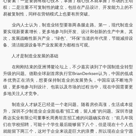
心要素：一是要拥有核心技术，掌握了核心技术就掌握了市场的主动
权；二是注重不可复制性的建立，包括在产品设计、开发能力上的不
易被复制性，同样在营销模式上也要有所突破。
业内人士认为，制造业转型要靠两条腿走路。第一，现代制造业
要实现新要素增长，更多地参与到开发、设计和创新的生产中来。其
次，发展战略性新兴产业，“绿色”、“环保”当道的年代里，节能减排设
备、清洁能源设备等产业发展潜力都相当可观。
人才是制造业发展的基础
在刚刚结束的亚洲博鳌论坛上，不少嘉宾谈到了中国制造业转型
升级的问题。德勤全球副首席执行官BrianDerksen认为，中国的低成
本优势正在消失，想要保持制造业的发展势头，中国应该不断地升
级，更多地参与到设计、包装以及市场的过程当中，现在中国需要更
多地关注人才竞争。
制造业人才缺乏已经是一个老问题。随着房价高涨，生活成本提
升，深圳不少制造业企业面临着“招工难，留人难”的问题。深圳市捷
甬达实业有限公司董事长周勇坦言招工难的问题确实存在：“前几年我
们在学校招聘，可能十个学生最后能够留下八个，但是现在十个人也
就能留下两三个，这对于企业来说是巨大的浪费，所以现在企业宁愿