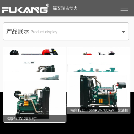

福安瑞吉动力
产品展示
Product display
福康小功率6缸系列柴油机
福康小功率4缸系列柴油机
福康四气门FK1100-TLD11 /1100KW
福康6缸（220KW-255KW）柴油机
Copyright © 2019
福安瑞吉动力有限公司
All rights reserved
福康12缸（820KW-965KW）柴油机
备案号：
闽ICP备16025243号-1
福康12缸（410KW-610KW）柴油机
福康12缸（660KW-760KW）柴油机
技术支持：
万美云计算
福康四增压FK1200-TLD11 /1200KW
福康6缸G128系列